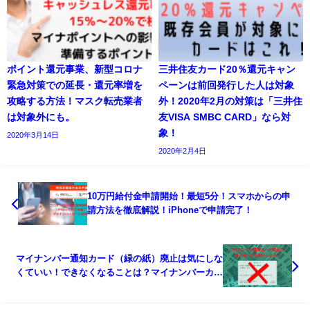
ポイント還元事業、新型コロナ
三井住友カード20％還元キャン
緊急対策での延長・還元率増を
ペーンは前回発行した人は対象
攻略する方法！マスク転売業者
外！2020年2月の対策は「三井住
は対象外にも。
友VISA SMBC CARD」なら対
象！
2020年3月14日
2020年2月4日
10万円給付金申請開始！最短5分！スマホからの申
請方法を徹底解説！iPhoneで申請完了！
マイナンバー通知カード（緑の紙）廃止は気にしな
くていい！できなくなることは？マイナンバーカー
ドとは別物！