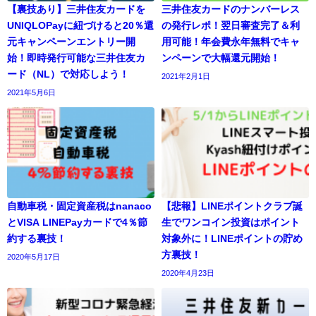
【裏技あり】三井住友カードを
三井住友カードのナンバーレス
UNIQLOPayに紐づけると20％還
の発行レポ！翌日審査完了＆利
元キャンペーンエントリー開
用可能！年会費永年無料でキャ
始！即時発行可能な三井住友カ
ンペーンで大幅還元開始！
ード（NL）で対応しよう！
2021年2月1日
2021年5月6日
自動車税・固定資産税はnanaco
【悲報】LINEポイントクラブ誕
とVISA LINEPayカードで4％節
生でワンコイン投資はポイント
約する裏技！
対象外に！LINEポイントの貯め
方裏技！
2020年5月17日
2020年4月23日