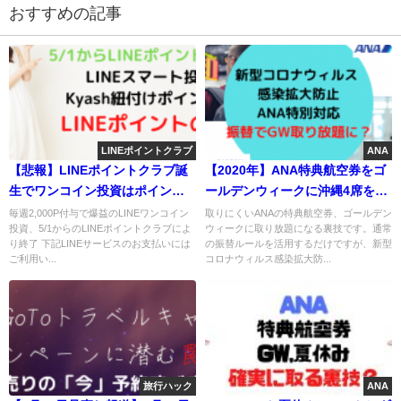
おすすめの記事
LINEポイントクラブ
ANA
【悲報】LINEポイントクラブ誕
【2020年】ANA特典航空券をゴ
生でワンコイン投資はポイント
ールデンウィークに沖縄4席をマ
対象外に！LINEポイントの貯め
イルで取る方法！ 新型コロナウ
毎週2,000P付与で爆益のLINEワンコイン
取りにくいANAの特典航空券、ゴールデン
投資、5/1からのLINEポイントクラブによ
ウィークに取り放題になる裏技です。通常
方裏技！
ィルスの影響？
り終了 下記LINEサービスのお支払いには
の振替ルールを活用するだけですが、新型
ご利用い...
コロナウィルス感染拡大防...
旅行ハック
ANA