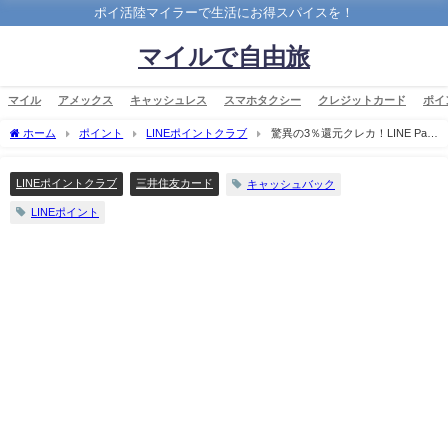
ポイ活陸マイラーで生活にお得スパイスを！
マイルで自由旅
マイル
アメックス
キャッシュレス
スマホタクシー
クレジットカード
ポイ
ホーム
ポイント
LINEポイントクラブ
驚異の3％還元クレカ！LINE Pay
VISAカードに必須の4つの初期設定方法を徹底解説！
LINEポイントクラブ
三井住友カード
キャッシュバック
LINEポイント