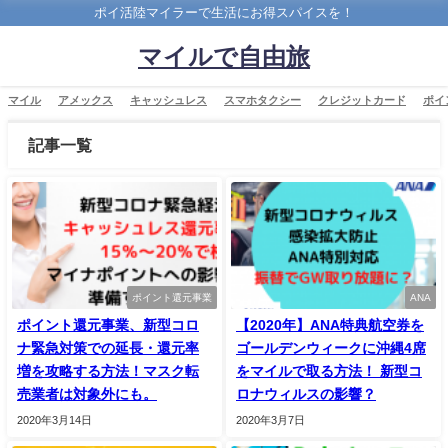
ポイ活陸マイラーで生活にお得スパイスを！
マイルで自由旅
マイル
アメックス
キャッシュレス
スマホタクシー
クレジットカード
ポイ
記事一覧
ポイント還元事業
ANA
ポイント還元事業、新型コロ
【2020年】ANA特典航空券を
ナ緊急対策での延長・還元率
ゴールデンウィークに沖縄4席
増を攻略する方法！マスク転
をマイルで取る方法！ 新型コ
売業者は対象外にも。
ロナウィルスの影響？
2020年3月14日
2020年3月7日