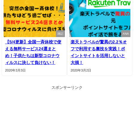
雑記
ANA
【5/4更新】全国一斉休校で使
楽天トラベルが驚異の2.2％オ
える無料サービス24選まと
フで利用する裏技を実践！ポ
め！子供たちは新型コロナウ
イントサイトを活用しないと
ィルスに決して負けない！
大損！
2020年3月3日
2020年3月2日
スポンサーリンク