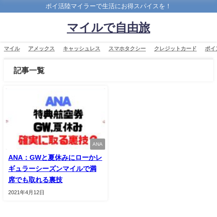
ポイ活陸マイラーで生活にお得スパイスを！
マイルで自由旅
マイル
アメックス
キャッシュレス
スマホタクシー
クレジットカード
ポイ
記事一覧
ANA
ANA：GWと夏休みにローかレ
ギュラーシーズンマイルで満
席でも取れる裏技
2021年4月12日