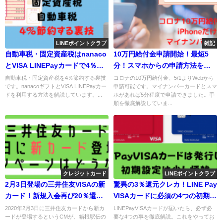
LINEポイントクラブ
雑記
自動車税・固定資産税はnanaco
10万円給付金申請開始！最短5
とVISA LINEPayカードで4％節
分！スマホからの申請方法を徹
約する裏技！
底解説！iPhoneで申請完了！
自動車税・固定資産税を4％節約する裏技
コロナの10万円給付金、5/1よりWebから
です。nanacoギフトとVISA LINEPayカー
申請可能です。マイナンバーカードとスマ
ドを利用する方法を解説しています。...
ホがあれば5分程度で申請できました。手
順を徹底解説していま...
クレジットカード
LINEポイントクラブ
2月3日登場の三井住友VISAの新
驚異の3％還元クレカ！LINE Pay
カード！新規入会再び20％還元
VISAカードに必須の4つの初期設
キャンペーン！コンタクトレス
定方法を徹底解説！
2020年2月3日に三井住友カードから新カ
LINEPayVISAカードが届いたら、必ず必
ードが登場するというCMが、箱根駅伝の
要な4つの事を徹底解説。これをやってお
搭載、カード番号は裏面に。