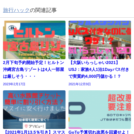
旅行ハック
の関連記事
2月下旬予約開始予定！ヒルトン
【大阪いらっしゃい2021】
沖縄宮古島リゾートは4人一部屋
USJ：家族4人1泊1Dayパス付き
は厳しそう・・・
で実質約4,000円儲かる！？
2023年2月17日
2021年12月9日
【2021年1月13.5％引き】スマス
GoTo予算切れ改悪を回避せよ！