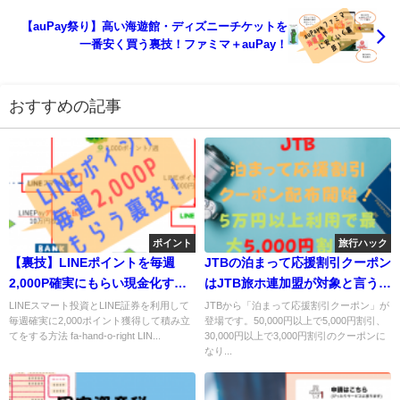
【auPay祭り】高い海遊館・ディズニーチケットを
一番安く買う裏技！ファミマ＋auPay！
おすすめの記事
ポイント
旅行ハック
【裏技】LINEポイントを毎週
JTBの泊まって応援割引クーポン
2,000P確実にもらい現金化する
はJTB旅ホ連加盟が対象と言うこ
方法！LINE証券・LINEスマート
とに注意！
LINEスマート投資とLINE証券を利用して
JTBから「泊まって応援割引クーポン」が
毎週確実に2,000ポイント獲得して積み立
登場です。50,000円以上で5,000円割引、
投資の裏技！
てをする方法 fa-hand-o-right LIN...
30,000円以上で3,000円割引のクーポンに
なり...