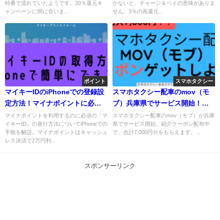
特番で流れていたようです。20％還元キ
かないと、チャージ＆ペイの意味がありま
ャンペーンに間に合いま...
せん。3％の高還元...
ポイント
スマホタクシー
マイキーIDのiPhoneでの登録設
スマホタクシー配車のmov（モ
定方法！マイナポイントに必
ブ）兵庫県でサービス開始！最
須！
大7,000円クーポンも！
マイナポイントを利用するのに必須の「マ
スマホタクシー配車のmov（モブ）が兵庫
イキーID」の発行方法についてiPhoneでの
県でサービス開始。紹介クーポン配布中
手順を解説。マイナポイントはキャッシュ
で、合計7,000円分をもらえます。...
レス決済で2万円利...
スポンサーリンク