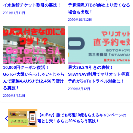
イ水族館チケット割引の裏技！
予算潤沢JTBが他社より安くなる
場合も出現！
2021年1月11日
2020年10月12日
10,000円クーポン復活！
最大39.2％引きの裏技！
GoTo+大阪いらっしゃい+じゃら
STAYNAVI利用でマリオット等直
んで家族4人USJで12,456円儲け
予約がGoToトラベル対象に！
る裏技！
2020年8月12日
2020年8月21日
【auPay】誰でも毎週10億もらえるキャンペーンの
落とし穴！さらに20％もらう裏技！