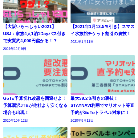
【大阪いらっしゃい2021】
【2021年1月13.5％引き】スマス
USJ：家族4人1泊1Dayパス付き
イ水族館チケット割引の裏技！
で実質約4,000円儲かる！？
2021年1月11日
2021年12月9日
GoTo予算切れ改悪を回避せよ！
最大39.2％引きの裏技！
予算潤沢JTBが他社より安くなる
STAYNAVI利用でマリオット等直
場合も出現！
予約がGoToトラベル対象に！
2020年10月12日
2020年8月12日