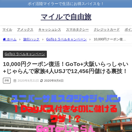
ポイ活陸マイラーで生活にお得スパイスを！
マイルで自由旅
マイル
アメックス
キャッシュレス
スマホタクシー
クレジットカード
ポイ
ホーム
旅行ハック
GoToトラベルキャンペーン
10,000円クーポン復
活！GoTo+大阪いらっしゃい+じゃらんで家族4人USJで12,456円儲ける裏技！
GoToトラベルキャンペーン
10,000円クーポン復活！GoTo+大阪いらっしゃい
+じゃらんで家族4人USJで12,456円儲ける裏技！
PR
2020年8月21日
2020年9月4日