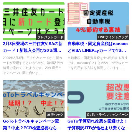
クレジットカード
LINEポイントクラブ
2月3日登場の三井住友VISAの新
自動車税・固定資産税はnanaco
カード！新規入会再び20％還元
とVISA LINEPayカードで4％節
キャンペーン！コンタクトレス
約する裏技！
2020年2月3日に三井住友カードから新カ
自動車税・固定資産税を4％節約する裏技
ードが登場するというCMが、箱根駅伝の
です。nanacoギフトとVISA LINEPayカー
搭載、カード番号は裏面に。
特番で流れていたようです。20％還元キ
ドを利用する方法を解説しています。...
ャンペーンに間に合いま...
旅行ハック
GoToトラベルキャンペーン
GoToトラベルキャンペーン延
GoTo予算切れ改悪を回避せよ！
期？中止？PCR検査必要なら敬
予算潤沢JTBが他社より安くなる