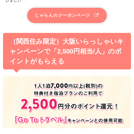
ひまじぃ
じゃらんのクーポンページ
（関西住み限定）大阪いらっしゃいキ
ャンペーンで「2,500円相当/人」のポ
イントがもらえる