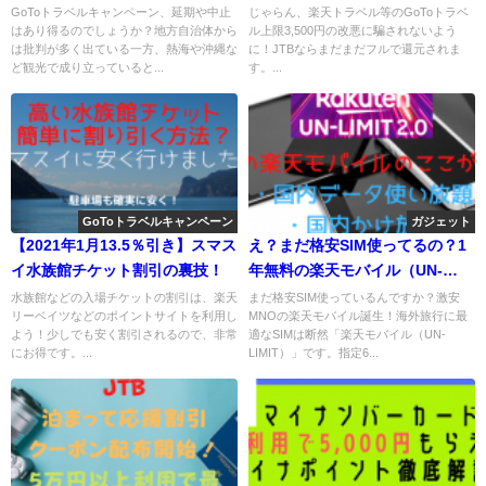
遠が出そうな雰囲気・・・
場合も出現！
GoToトラベルキャンペーン、延期や中止
じゃらん、楽天トラベル等のGoToトラベ
はあり得るのでしょうか？地方自治体から
ル上限3,500円の改悪に騙されないよう
は批判が多く出ている一方、熱海や沖縄な
に！JTBならまだまだフルで還元されま
ど観光で成り立っていると...
す。...
GoToトラベルキャンペーン
ガジェット
【2021年1月13.5％引き】スマス
え？まだ格安SIM使ってるの？1
イ水族館チケット割引の裏技！
年無料の楽天モバイル（UN-
LIMIT）が激安！iPhoneでデー
水族館などの入場チケットの割引は、楽天
まだ格安SIM使っているんですか？激安
リーベイツなどのポイントサイトを利用し
MNOの楽天モバイル誕生！海外旅行に最
タ、AndroidでRakutenLinkで
よう！少しでも安く割引されるので、非常
適なSIMは断然「楽天モバイル（UN-
無料通話！
にお得です。...
LIMIT）」です。指定6...