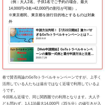
（例：大人2名、子供1名でご予約の場合、最大
14,000円×3名=42,000円の割引が可能）。
※東京都民、東京都を旅行目的地とするものは対象
外
申請方法判明！【7月22日開始】激ヤバす
ぎるGoToトラベルキャンペーンとは？裏
2020.6.8
技発見！？4人家族で2泊なら16万円分補
助！
【Web申請開始】GoToトラベルキャンペ
ーンの書類一式例と還付申請方法と注意点
2020.7.26
を解説
巷で賛否両論のGoToトラベルキャンペーンですが、上手く
活用している人たちは遠出ではなく近場で利用しているよ
うです。
今回私も近場で、同じ関西圏での利用となります。大人子
ども問わず、1人1泊最大14,000円（35％分）の値引きが入