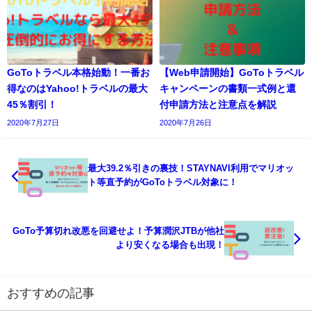
GoToトラベル本格始動！一番お
【Web申請開始】GoToトラベル
得なのはYahoo!トラベルの最大
キャンペーンの書類一式例と還
45％割引！
付申請方法と注意点を解説
2020年7月27日
2020年7月26日
最大39.2％引きの裏技！STAYNAVI利用でマリオッ
ト等直予約がGoToトラベル対象に！
GoTo予算切れ改悪を回避せよ！予算潤沢JTBが他社
より安くなる場合も出現！
おすすめの記事