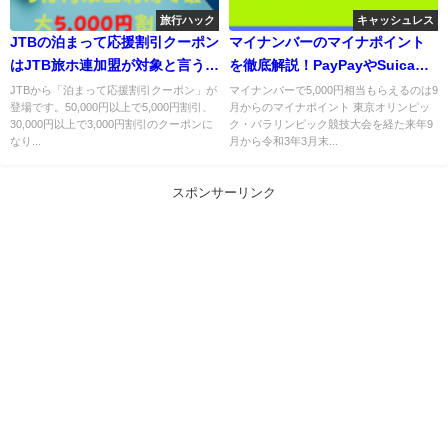
旅行ハック
キャッシュレス
JTBの泊まって応援割引クーポン
マイナンバーのマイナポイント
はJTB旅ホ連加盟が対象と言うこ
を徹底解説！PayPayやSuica等
とに注意！
に2万利用で5,000円分付与！
JTBから「泊まって応援割引クーポン」が
マイナンバーで5,000円相当もらえるのは9
登場です。50,000円以上で5,000円割引、
月からのマイナポイント 東京オリンピッ
30,000円以上で3,000円割引のクーポンに
ク・パラリンピック競技大会を経た来年9
なり...
月から令和3年3月末...
スポンサーリンク