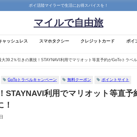
ポイ活陸マイラーで生活にお得スパイスを！
マイルで自由旅
キャッシュレス
スマホタクシー
クレジットカード
ポイ
最大39.2％引きの裏技！STAYNAVI利用でマリオット等直予約がGoToトラベ
GoToトラベルキャンペーン
無料クーポン
ポイントサイト
！STAYNAVI利用でマリオット等直予
に！
1日