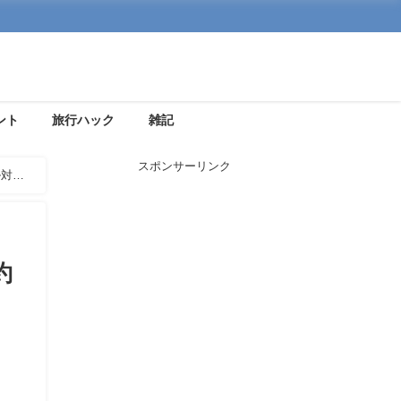
ント
旅行ハック
雑記
スポンサーリンク
ル対象
約