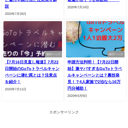
説
2020年7月14日
2020年7月26日
旅行ハック
旅行ハック
【7月16日見直し報道】7月22
申請方法判明！【7月22日開
日開始のGoToトラベルキャン
始】激ヤバすぎるGoToトラベ
ペーンに潜む罠とは？注意点
ルキャンペーンとは？裏技発
を紹介！
見！？4人家族で2泊なら16万
円分補助！
2020年7月11日
2020年6月8日
スポンサーリンク