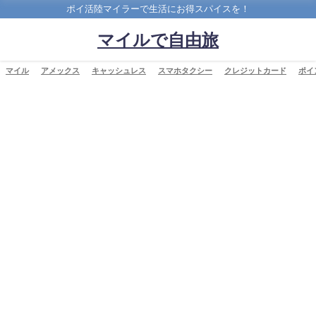
ポイ活陸マイラーで生活にお得スパイスを！
マイルで自由旅
マイル
アメックス
キャッシュレス
スマホタクシー
クレジットカード
ポイ