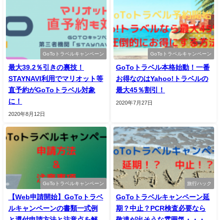
GoToトラベルキャンペーン
GoToトラベルキャンペーン
最大39.2％引きの裏技！
GoToトラベル本格始動！一番
STAYNAVI利用でマリオット等
お得なのはYahoo!トラベルの
直予約がGoToトラベル対象
最大45％割引！
に！
2020年7月27日
2020年8月12日
GoToトラベルキャンペーン
旅行ハック
【Web申請開始】GoToトラベ
GoToトラベルキャンペーン延
ルキャンペーンの書類一式例
期？中止？PCR検査必要なら
と還付申請方法と注意点を解
敬遠が出そうな雰囲気・・・