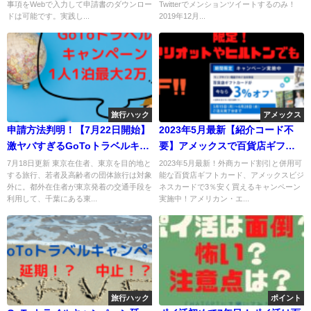
事項をWebで入力して申請書のダウンロー
Twitterでメンションツイートするのみ！
ドは可能です。実践し...
2019年12月...
旅行ハック
アメックス
申請方法判明！【7月22日開始】
2023年5月最新【紹介コード不
激ヤバすぎるGoToトラベルキャ
要】アメックスで百貨店ギフト
ンペーンとは？裏技発見！？4人
カード3％安く買える！マリオッ
7月18日更新 東京在住者、東京を目的地と
2023年5月最新！外商カード割引と併用可
する旅行、若者及高齢者の団体旅行は対象
能な百貨店ギフトカード、アメックスビジ
家族で2泊なら16万円分補助！
ト、ヒルトンも可能！
外に。都外在住者が東京発着の交通手段を
ネスカードで3％安く買えるキャンペーン
利用して、千葉にある東...
実施中！アメリカン・エ...
旅行ハック
ポイント