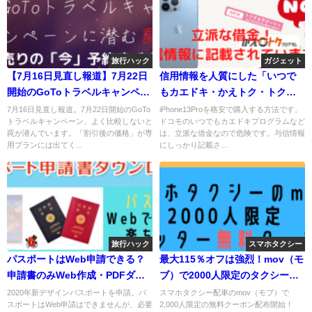
旅行ハック
ガジェット
【7月16日見直し報道】7月22日
信用情報を人質にした「いつで
開始のGoToトラベルキャンペー
もカエドキ・かえトク・トクす
ンに潜む罠とは？注意点を紹
るサポート」は危険！iPhone13
7月16日見直し報道。7月22日開始のGoTo
iPhone13Proを格安で購入する方法です。
トラベルキャンペーン、よく比較しないと
ドコモのいつでもカエドキプログラムなど
介！
購入は一括が基本！
罠が潜んでいます。「割引後の価格」が専
は、立派な借金なので危険です。与信情報
用プランには出てく...
にしっかり記載さ...
旅行ハック
スマホタクシー
パスポートはWeb申請できる？
最大115％オフは強烈！mov（モ
申請書のみWeb作成・PDFダウ
ブ）で2000人限定のタクシー無
ンロード可能
料クーポンキャンペーン開始！
2020年新デザインパスポートを申請。パ
スマホタクシー配車のmov（モブ）で
スポートはWeb申請はできませんが、必要
2,000人限定の無料クーポン配布開始！