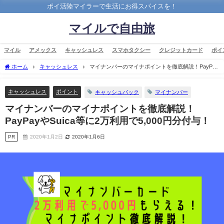
ポイ活陸マイラーで生活にお得スパイスを！
マイルで自由旅
マイル
アメックス
キャッシュレス
スマホタクシー
クレジットカード
ポイ
ホーム
キャッシュレス
マイナンバーのマイナポイントを徹底解説！PayPay
やSuica等に2万利用で5,000円分付与！
キャッシュレス
ポイント
キャッシュバック
マイナンバー
マイナンバーのマイナポイントを徹底解説！
PayPayやSuica等に2万利用で5,000円分付与！
PR
2020年1月2日
2020年1月6日