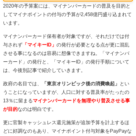
2020年の予算案には、マイナンバーカードの普及を目的と
してマイナポイントの付与の予算が2,458億円盛り込まれて
います。
マイナンバーカード保有者が対象ですが、それだけでは付
与されず
「マイキーID」
の発行が必要となる点が更に混乱
させる事になるのは容易に想像できますね。「マイナンバ
ーカード」の発行と、「マイキーID」の発行手順について
は、今後別記事で紹介していきます。
政府の名目では、
「東京オリンピック後の消費喚起」
とい
うことになっていますが、人口に対する普及率がたったの
13％に留まる
マイナンバーカードを無理やり普及させる事
が目的
なのは明白です。
更に官製キャッシュレス還元施策が追加予算を計上するほ
どに好調なのもあり、マイナポイント付与対象をPayPayな