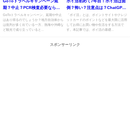
GoToトラベルキャンペーン延
ポイ活初めて7年目！ポイ活は面
期？中止？PCR検査必要なら敬
倒？怖い？注意点は？ChatGPT
遠が出そうな雰囲気・・・
にも聞いてみた！
GoToトラベルキャンペーン、延期や中止
「ポイ活」とは、ポイントサイトやクレジ
はあり得るのでしょうか？地方自治体から
ットカードのポイントなどを最大限に活用
は批判が多く出ている一方、熱海や沖縄な
してお得にお買い物や生活をする方法で
ど観光で成り立っていると...
す。本記事では、ポイ活の基礎...
スポンサーリンク