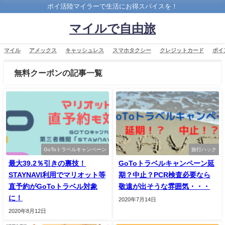
ポイ活陸マイラーで生活にお得スパイスを！
マイルで自由旅
マイル
アメックス
キャッシュレス
スマホタクシー
クレジットカード
ポイ
無料クーポンの記事一覧
GoToトラベルキャンペーン
旅行ハック
最大39.2％引きの裏技！
GoToトラベルキャンペーン延
STAYNAVI利用でマリオット等
期？中止？PCR検査必要なら
直予約がGoToトラベル対象
敬遠が出そうな雰囲気・・・
に！
2020年7月14日
2020年8月12日