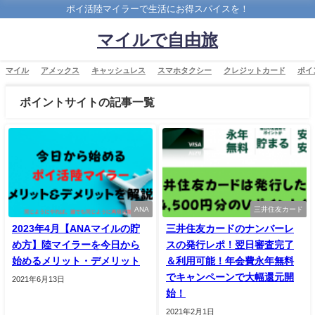
ポイ活陸マイラーで生活にお得スパイスを！
マイルで自由旅
マイル
アメックス
キャッシュレス
スマホタクシー
クレジットカード
ポイ
ポイントサイトの記事一覧
ANA
三井住友カード
2023年4月【ANAマイルの貯
三井住友カードのナンバーレ
め方】陸マイラーを今日から
スの発行レポ！翌日審査完了
始めるメリット・デメリット
＆利用可能！年会費永年無料
でキャンペーンで大幅還元開
2021年6月13日
始！
2021年2月1日