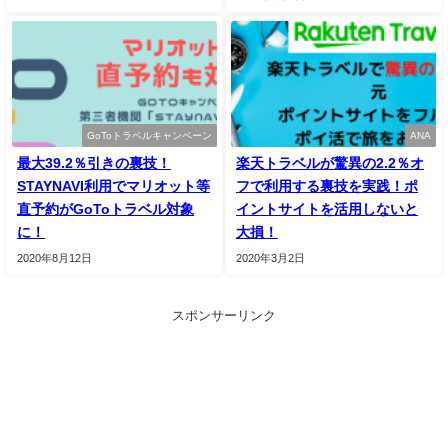
GoToトラベルキャンペーン
ANA
最大39.2％引きの裏技！
楽天トラベルが驚異の2.2％オ
STAYNAVI利用でマリオット等
フで利用する裏技を実践！ポ
直予約がGoToトラベル対象
イントサイトを活用しないと
に！
大損！
2020年8月12日
2020年3月2日
スポンサーリンク