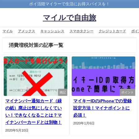
ポイ活陸マイラーで生活にお得スパイスを！
マイルで自由旅
マイル
アメックス
キャッシュレス
スマホタクシー
クレジットカード
ポイ
消費増税対策の記事一覧
雑記
ポイント
マイナンバー通知カード（緑
マイキーIDのiPhoneでの登録
の紙）廃止は気にしなくてい
設定方法！マイナポイントに
い！できなくなることは？マ
必須！
イナンバーカードとは別物！
2020年1月6日
2020年5月10日