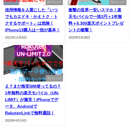
ガジェット
ガジェット
信用情報を人質にした「いつ
衝撃の世界一安いスマホ！楽
でもカエドキ・かえトク・ト
天モバイルで一括1円＋1年無
クするサポート」は危険！
料＋6,300楽天ポイントプレゼ
iPhone13購入は一括が基本！
ントの衝撃！
2021年11月6日
2020年5月28日
ガジェット
え？まだ格安SIM使ってるの？
1年無料の楽天モバイル（UN-
LIMIT）が激安！iPhoneでデ
ータ、Androidで
RakutenLinkで無料通話！
2020年4月14日