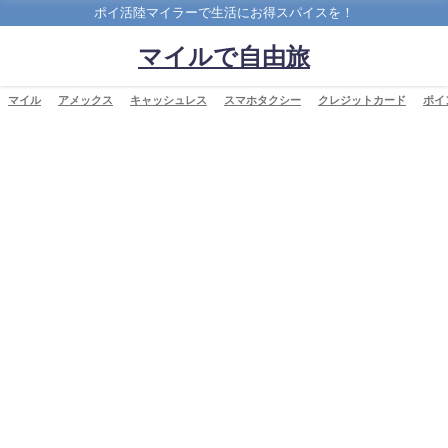
ポイ活陸マイラーで生活にお得スパイスを！
マイルで自由旅
マイル
アメックス
キャッシュレス
スマホタクシー
クレジットカード
ポイ